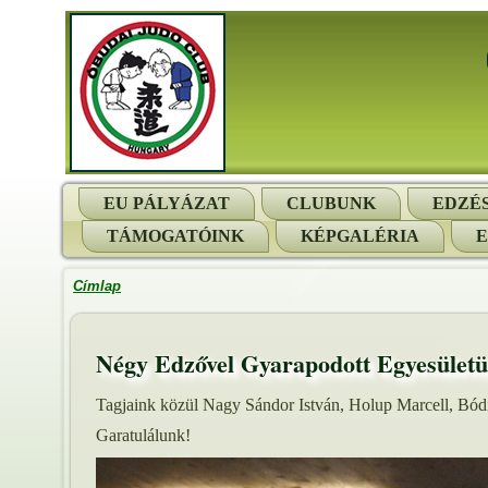
EU PÁLYÁZAT
CLUBUNK
EDZÉ
TÁMOGATÓINK
KÉPGALÉRIA
Címlap
Négy Edzővel Gyarapodott Egyesület
Tagjaink közül Nagy Sándor István, Holup Marcell, Bódi 
Garatulálunk!