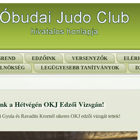
SREND
EDZŐINK
VERSENYZŐK
ELÉR
ELNÖKSÉG
LEGÜGYESEBB TANÍTVÁNYOK
D
ünk a Hétvégén OKJ Edzői Vizsgán!
Gyula és Ravadits Krornél sikeres OKJ edzői vizsgát tettek!