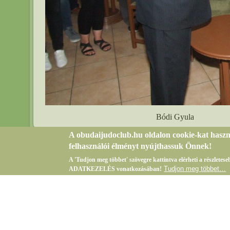
Bódi Gyula
A obudaijudoclub.hu oldalon cookie-kat hasz
felhasználói élményt nyújthassuk Önnek!
A 'Tudjon meg többet' szövegre kattintva elérheti a részlete
Tudjon meg többet…
ADATKEZELÉS vonatkozásában!
Bejelentkezés