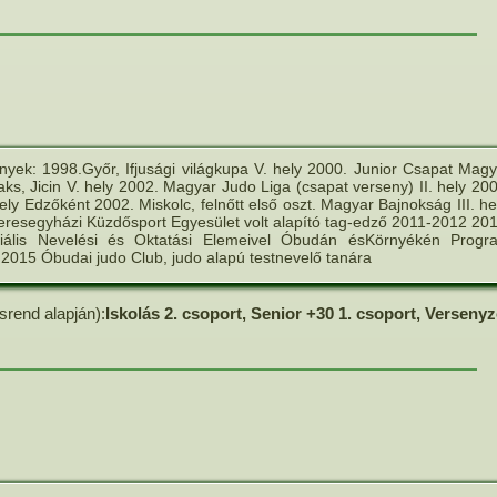
ek: 1998.Győr, Ifjusági világkupa V. hely 2000. Junior Csapat Magy
ks, Jicin V. hely 2002. Magyar Judo Liga (csapat verseny) II. hely 20
ely Edzőként 2002. Miskolc, felnőtt első oszt. Magyar Bajnokság III. he
eresegyházi Küzdősport Egyesület volt alapító tag-edző 2011-2012 201
ális Nevelési és Oktatási Elemeivel Óbudán ésKörnyékén Progr
r 2015 Óbudai judo Club, judo alapú testnevelő tanára
srend alapján):
Iskolás 2. csoport, Senior +30 1. csoport, Versenyzõ (