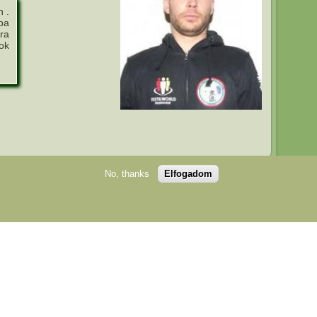
 .
pa
ra
ok
No, thanks
Elfogadom
edélyével lehetséges!