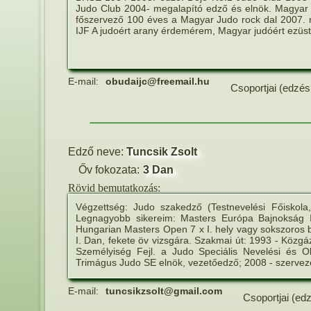
Judo Club 2004- megalapító edző és elnök. Magyar 
főszervező 100 éves a Magyar Judo rock dal 2007.
IJF A judoért arany érdemérem, Magyar judóért ezüst 
E-mail:
obudaijc@freemail.hu
Csoportjai (edzés
Edző neve:
Tuncsik Zsolt
Őv fokozata:
3 Dan
Rövid bemutatkozás:
Végzettség: Judo szakedző (Testnevelési Főiskol
Legnagyobb sikereim: Masters Európa Bajnokság I
Hungarian Masters Open 7 x I. hely vagy sokszoros b
I. Dan, fekete öv vizsgára. Szakmai út: 1993 - Köz
Személyiség Fejl. a Judo Speciális Nevelési és 
Trimágus Judo SE elnök, vezetőedző; 2008 - szerveze
E-mail:
tuncsikzsolt@gmail.com
Csoportjai (ed