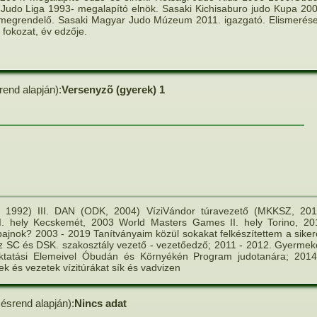
Judo Liga 1993- megalapító elnök. Sasaki Kichisaburo judo Kupa 200
 megrendelő. Sasaki Magyar Judo Múzeum 2011. igazgató. Elismerése
fokozat, év edzője.
rend alapján):
Versenyzõ (gyerek) 1
a, 1992) III. DAN (ODK, 2004) VíziVándor túravezető (MKKSZ, 201
. hely Kecskemét, 2003 World Masters Games II. hely Torino, 20
ajnok? 2003 - 2019 Tanítványaim közül sokakat felkészítettem a siker
gáz SC és DSK. szakosztály vezető - vezetőedző; 2011 - 2012. Gyermek
Oktatási Elemeivel Óbudán és Környékén Program judotanára; 2014
k és vezetek vízitúrákat sík és vadvizen
zésrend alapján):
Nincs adat