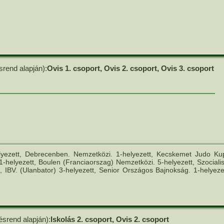
srend alapján):
Ovis 1. csoport, Ovis 2. csoport, Ovis 3. csoport
lyezett, Debrecenben. Nemzetközi. 1-helyezett, Kecskemet Judo Ku
-helyezett, Boulen (Franciaorszag) Nemzetközi. 5-helyezett, Szocialis
 IBV. (Ulanbator) 3-helyezett, Senior Országos Bajnokság. 1-helyezet
ésrend alapján):
Iskolás 2. csoport, Ovis 2. csoport