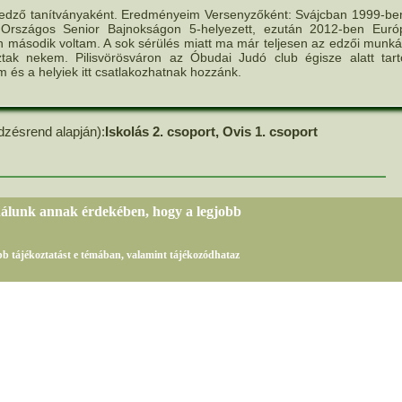
edző tanítványaként. Eredményeim Versenyzőként: Svájcban 1999-ben
 Országos Senior Bajnokságon 5-helyezett, ezután 2012-ben Euró
n második voltam. A sok sérülés miatt ma már teljesen az edzői munká
ak nekem. Pilisvörösváron az Óbudai Judó club égisze alatt tart
m és a helyiek itt csatlakozhatnak hozzánk.
dzésrend alapján):
Iskolás 2. csoport, Ovis 1. csoport
nálunk annak érdekében, hogy a legjobb
sebb tájékoztatást e témában, valamint tájékozódhataz
Az oldalon található adatok másolása, vagy publikálása kizárólag a obudaijudoclub.hu eng
Az oldalt fejlesztette és üzemelteti a Best sales Team Kft.