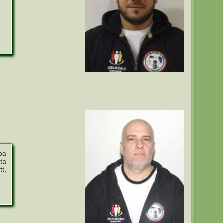
pa
ta
t,