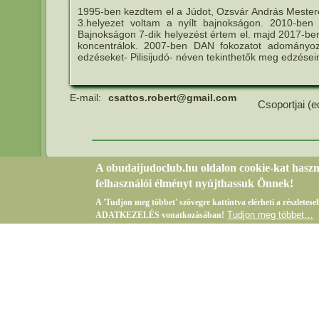
1995-ben kezdtem el a Júdot, Ozsvár András Mester
3.helyezet voltam a nyílt bajnokságon. 2010-ben
Bajnokságon 7-dik helyezést értem el. majd 2017-be
koncentrálok. 2007-ben DAN fokozatot adományozt
edzéseket- Pilisijudó- néven tekinthetők meg edzései
E-mail:
csattos.robert@gmail.com
Csoportjai (e
A obudaijudoclub.hu oldalon cookie-kat hasz
felhasználói élményt nyújthassuk Önnek!
A 'Tudjon meg többet' szövegre kattintva elérheti a részlete
Tudjon meg többet…
ADATKEZELÉS vonatkozásában!
Bejelentkezés