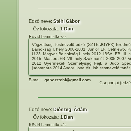
Edző neve:
Stéhl Gábor
Őv fokozata:
1 Dan
Rövid bemutatkozás:
Végzettség: testnevelő-edző (SZTE-JGYPK) Eredmény
Bajnokság I. hely 2000-2001. Junior Ek. Cetniewo, Pa
U.23. Magyar Bajnokság I. hely 2012. IBSA. EB. III. h
2015. Masters EB. VII. hely Szakmai út: 2005-2007 V
2012 Gyermekek Személyiség Fejl. a Judo Speci
judotanára 2014 Andor Ilona Ált. Isk. testnevelő taná
E-mail:
gaborstehl@gmail.com
Csoportjai (edzé
Edző neve:
Diószegi Ádám
Őv fokozata:
1 Dan
Rövid bemutatkozás: