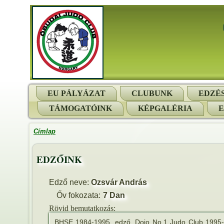
EU PÁLYÁZAT
CLUBUNK
EDZÉ
TÁMOGATÓINK
KÉPGALÉRIA
Címlap
EDZŐINK
Edző neve:
Ozsvár András
Őv fokozata:
7 Dan
Rövid bemutatkozás:
BHSE 1984-1995. edző. Dojo No.1 Judo Club 1995-