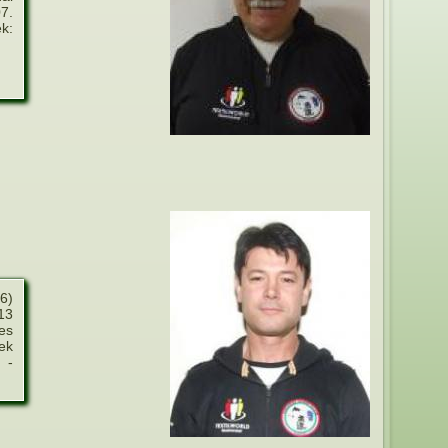
7.
k:
6)
13
es
ek
 -