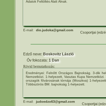
Adatok Feltöltés Alatt Álnak.
E-mail:
dio.judoka@gmail.com
Csoportjai (edzé
Edző neve:
Boskovitz László
Őv fokozata:
1 Dan
Rövid bemutatkozás:
Eredményei: Felnőtt Országos Bajnokság. 3-dik he
Nemzetközi. 1-helyezett, Vasutas Kupa Nemzetközi. 1
orszagók fővárosának tórnája (Moszkva) 1-helyezett,
Többszörös BM. bajnokság 1-helyezett.
E-mail:
judoedzo63@gmail.com
Csoportjai (edz