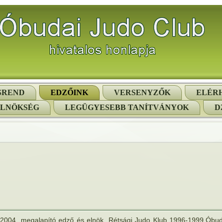
SREND
EDZŐINK
VERSENYZŐK
ELÉR
ELNÖKSÉG
LEGÜGYESEBB TANÍTVÁNYOK
D
2004. megalapító edző és elnök. Rétsági Judo Klub 1996-1999.Óbud