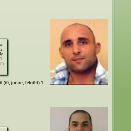
ar
02.
ly.
1-
am
ifi, junior, felnõtt) 1